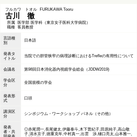
フルカワ トオル
FURUKAWA Tooru
古川 徹
所属
医学部 医学科（東京女子医科大学病院）
職種
客員教授
言語種
日本語
別
発表タ
当院での胆管狭窄の病理診断におけるTrefleの有用性について
イトル
会議名
第98回日本消化器内視鏡学会総会（JDDW2019)
学会区
全国規模の学会
分
発表形
口頭
式
講演区
シンポジウム・ワークショップ パネル（その他）
分
発表
◎赤尾潤一,長尾健太,伊藤泰斗,木下普紀子,田原純子,高山敬
者・共
子,清水京子,徳重克年,中村真一,出雲 渉,樋口亮太,山本雅一,
同発表