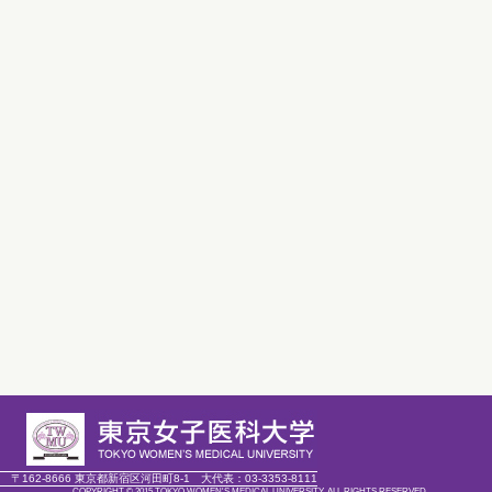
〒162-8666 東京都新宿区河田町8-1
大代表：
03-3353-8111
COPYRIGHT © 2015 TOKYO WOMEN'S MEDICAL UNIVERSITY. ALL RIGHTS RESERVED.