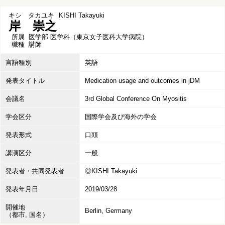
キシ タカユキ
KISHI Takayuki
岸 崇之
所属
医学部 医学科（東京女子医科大学病院）
職種
講師
言語種別
英語
発表タイトル
Medication usage and outcomes in jDM
会議名
3rd Global Conference On Myositis
学会区分
国際学会及び海外の学会
発表形式
口頭
講演区分
一般
発表者・共同発表者
◎KISHI Takayuki
発表年月日
2019/03/28
開催地
Berlin, Germany
（都市, 国名）