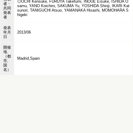
◎OCHI Kensuke, FURUYA Takefumi, INOUE Eisuke, ISHIDA O
者・
samu, YANO Koichiro, SAKUMA Yu, YOSHIDA Shinji, IKARI Kat
共同
sunori, TANIGUCHI Atsuo, YAMANAKA Hisashi, MOMOHARA S
発表
higeki
者
発表
年月
2013/06
日
開催
地
（都
Madrid,Spain
市,
国
名）