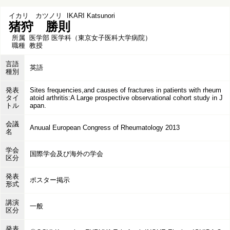
イカリ カツノリ
IKARI Katsunori
猪狩 勝則
所属
医学部 医学科（東京女子医科大学病院）
職種
教授
言語
英語
種別
発表
Sites frequencies,and causes of fractures in patients with rheum
タイ
atoid arthritis:A Large prospective observational cohort study in J
トル
apan.
会議
Anuual European Congress of Rheumatology 2013
名
学会
国際学会及び海外の学会
区分
発表
ポスター掲示
形式
講演
一般
区分
発表