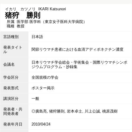
イカリ カツノリ
IKARI Katsunori
猪狩 勝則
所属
医学部 医学科（東京女子医科大学病院）
職種
教授
言語種別
日本語
発表タイト
関節リウマチ患者における血清アディポネクチン濃度
ル
日本リウマチ学会総会・学術集会・国際リウマチシンポ
会議名
ジウムプログラム・抄録集
学会区分
全国規模の学会
発表形式
ポスター掲示
講演区分
一般
発表者・共
◎廣島亮, 猪狩勝則, 岩本卓士, 川上公誠, 桃原茂樹
同発表者
発表年月日
2010/04/24