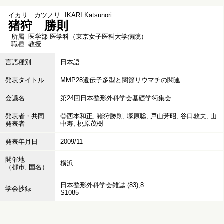
イカリ カツノリ
IKARI Katsunori
猪狩 勝則
所属
医学部 医学科（東京女子医科大学病院）
職種
教授
言語種別
日本語
発表タイトル
MMP28遺伝子多型と関節リウマチの関連
会議名
第24回日本整形外科学会基礎学術集会
発表者・共同
◎西本和正, 猪狩勝則, 塚原聡, 戸山芳昭, 谷口敦夫, 山
発表者
中寿, 桃原茂樹
発表年月日
2009/11
開催地
横浜
（都市, 国名）
日本整形外科学会雑誌 (83),8
学会抄録
S1085