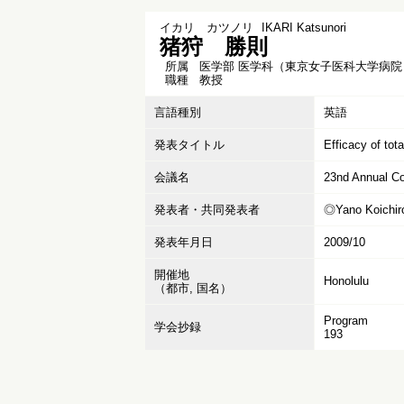
イカリ カツノリ
IKARI Katsunori
猪狩 勝則
所属
医学部 医学科（東京女子医科大学病院
職種
教授
言語種別
英語
発表タイトル
Efficacy of tota
会議名
23nd Annual Con
発表者・共同発表者
◎Yano Koichiro
発表年月日
2009/10
開催地
Honolulu
（都市, 国名）
Program
学会抄録
193