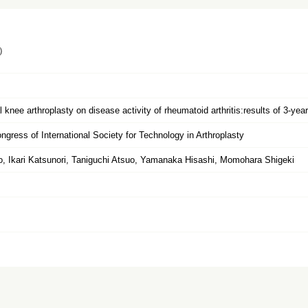
）
l knee arthroplasty on disease activity of rheumatoid arthritis:results of 3-yea
gress of International Society for Technology in Arthroplasty
, Ikari Katsunori, Taniguchi Atsuo, Yamanaka Hisashi, Momohara Shigeki