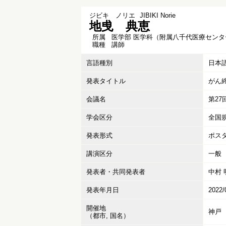
ジビキ ノリエ
JIBIKI Norie
地曵 典恵
所属
医学部 医学科（附属八千代医療センタ
職種
講師
言語種別
日本
発表タイトル
がん
会議名
第2
学会区分
全国
発表形式
ポス
講演区分
一般
発表者・共同発表者
中村 
発表年月日
2022/
開催地
神戸
（都市, 国名）