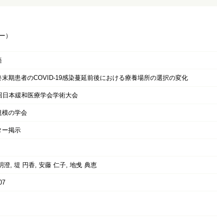
ー）
語
終末期患者のCOVID-19感染蔓延前後における療養場所の選択の変化
7回日本緩和医療学会学術大会
規模の学会
ター掲示
明澄, 堤 円香, 安藤 仁子, 地曵 典恵
07