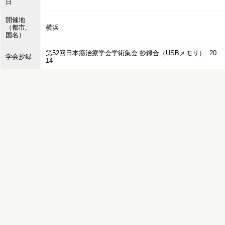
日
開催地
（都市,
横浜
国名）
第52回日本癌治療学会学術集会 抄録合（USBメモリ） 20
学会抄録
14