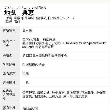
ジビキ ノリエ
JIBIKI Norie
地曵 典恵
所属
医学部 医学科（附属八千代医療センター）
職種
講師
言語種別
日本語
口演77:乳腺 補助療法
発表タイ
乳癌術前化学療法としてのEC followed by nab-paclitaxel±tr
トル
astuzumab第Ⅱ相試験
会議名
第52回日本癌治療学会学術集会
学会区分
全国規模の学会
発表形式
口頭
講演区分
一般
発表者・
◎平野明, 服部晃典, 地曵典恵, 井上寛章, 宮本礼子, 小倉薫,
共同発表
堀文恵, 阪口志帆, 上村万里, 木下淳, 清水忠夫
者
発表年月
2014/08/29