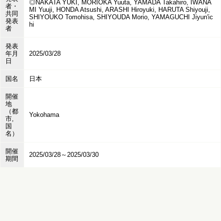
◎NAKATA YUKI, MORIOKA Yuuta, YAMADA Takahiro, IWANA
者・
MI Yuuji, HONDA Atsushi, ARASHI Hiroyuki, HARUTA Shiyouji,
共同
SHIYOUKO Tomohisa, SHIYOUDA Morio, YAMAGUCHI Jiyun'ic
発表
hi
者
発表
年月
2025/03/28
日
国名
日本
開催
地
（都
Yokohama
市,
国
名）
開催
2025/03/28～2025/03/30
期間