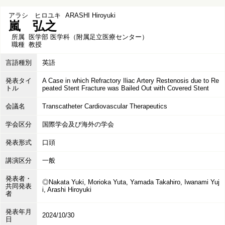
アラシ ヒロユキ
ARASHI Hiroyuki
嵐 弘之
所属
医学部 医学科（附属足立医療センター）
職種
教授
言語種別
英語
発表タイ
A Case in which Refractory Iliac Artery Restenosis due to Re
トル
peated Stent Fracture was Bailed Out with Covered Stent
会議名
Transcatheter Cardiovascular Therapeutics
学会区分
国際学会及び海外の学会
発表形式
口頭
講演区分
一般
発表者・
◎Nakata Yuki, Morioka Yuta, Yamada Takahiro, Iwanami Yuj
共同発表
i, Arashi Hiroyuki
者
発表年月
2024/10/30
日