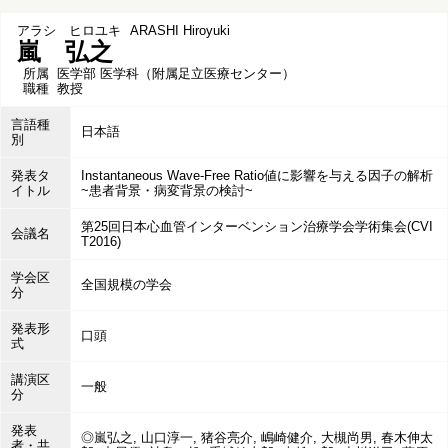
アラシ ヒロユキ
ARASHI Hiroyuki
嵐 弘之
所属
医学部 医学科（附属足立医療センター）
職種
教授
言語種
日本語
別
発表タ
Instantaneous Wave-Free Ratio値に影響を与える因子の解析
イトル
~患者背景・病変背景の検討~
第25回日本心血管インターベンション治療学会学術集会(CVI
会議名
T2016)
学会区
全国規模の学会
分
発表形
口頭
式
講演区
一般
分
発表
◎嵐弘之, 山口淳一, 猪谷亮介, 嶋崎健介, 大槻尚男, 春木伸太
者・共