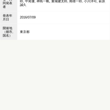
郎, 中尾優, 神島一帆, 重城健太郎, 南雄一郎, 小川洋司, 萩原
同発表
誠久
者
発表年
2016/07/09
月日
開催地
（都市,
東京都
国名）