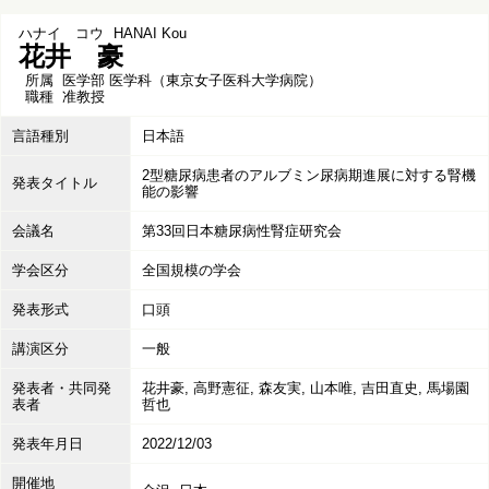
ハナイ コウ
HANAI Kou
花井 豪
所属
医学部 医学科（東京女子医科大学病院）
職種
准教授
言語種別
日本語
2型糖尿病患者のアルブミン尿病期進展に対する腎機
発表タイトル
能の影響
会議名
第33回日本糖尿病性腎症研究会
学会区分
全国規模の学会
発表形式
口頭
講演区分
一般
発表者・共同発
花井豪, 高野憲征, 森友実, 山本唯, 吉田直史, 馬場園
表者
哲也
発表年月日
2022/12/03
開催地