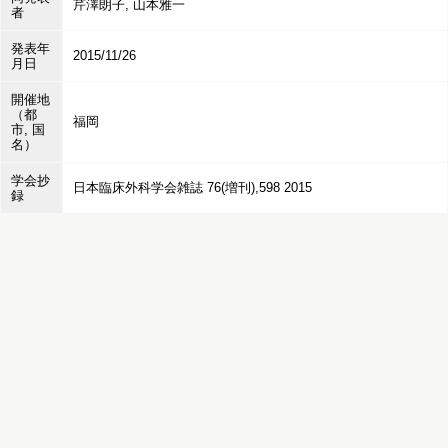
芹澤朗子, 山本雅一
者
発表年
2015/11/26
月日
開催地
（都
福岡
市, 国
名）
学会抄
日本臨床外科学会雑誌 76(増刊),598 2015
録