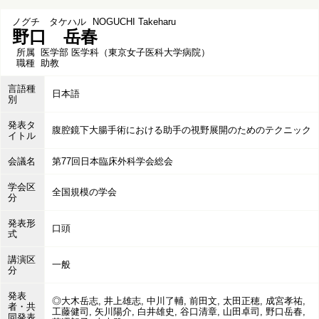
ノグチ タケハル
NOGUCHI Takeharu
野口 岳春
所属
医学部 医学科（東京女子医科大学病院）
職種
助教
言語種
日本語
別
発表タ
腹腔鏡下大腸手術における助手の視野展開のためのテクニック
イトル
会議名
第77回日本臨床外科学会総会
学会区
全国規模の学会
分
発表形
口頭
式
講演区
一般
分
発表
◎大木岳志, 井上雄志, 中川了輔, 前田文, 太田正穂, 成宮孝祐,
者・共
工藤健司, 矢川陽介, 白井雄史, 谷口清章, 山田卓司, 野口岳春,
同発表