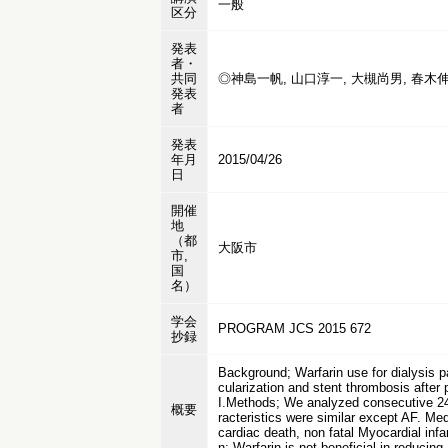
一般
区分
発表
者・
共同
◎神島一帆, 山口淳一, 大槻尚男, 春木伸
発表
者
発表
年月
2015/04/26
日
開催
地
（都
大阪市
市,
国
名）
学会
PROGRAM JCS 2015 672
抄録
Background; Warfarin use for dialysis pa
cularization and stent thrombosis after 
I.Methods; We analyzed consecutive 247 
概要
racteristics were similar except AF. M
cardiac death, non fatal Myocardial infa
n; Warfarin is not beneficial in reducin