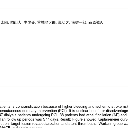
太郎, 岡山大, 中尾優, 重城健太郎, 嵐弘之, 南雄一郎, 萩原誠久
tients is contraindication because of higher bleeding and ischemic stroke risk
percutaneous coronary intervention (PCI). It is unclear benefit or disadvantage
dialysis patients undergoing PCI. 38 patients had atrial fibrillation (AF) and
edian follow up periods was 577 days.Result; Figure showed Kaplan-meier cur
rction, target lesion revascularization and stent thrombosis. Warfarin group wa
g MACE in dialysis patients.