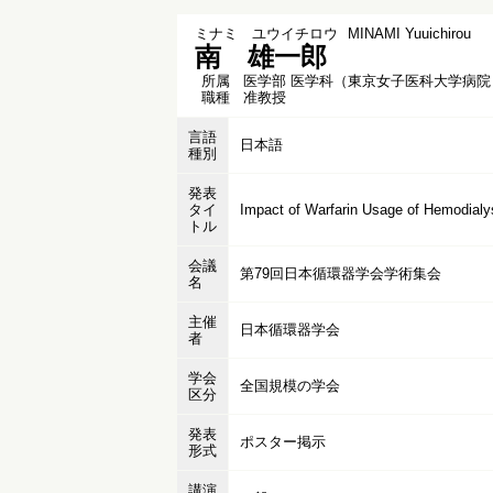
ミナミ ユウイチロウ
MINAMI Yuuichirou
南 雄一郎
所属
医学部 医学科（東京女子医科大学病院
職種
准教授
言語
日本語
種別
発表
タイ
Impact of Warfarin Usage of Hemodialy
トル
会議
第79回日本循環器学会学術集会
名
主催
日本循環器学会
者
学会
全国規模の学会
区分
発表
ポスター掲示
形式
講演