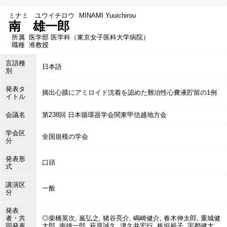
ミナミ ユウイチロウ
MINAMI Yuuichirou
南 雄一郎
所属
医学部 医学科（東京女子医科大学病院）
職種
准教授
言語種
日本語
別
発表タ
摘出心膜にアミロイド沈着を認めた難治性心嚢液貯留の1例
イトル
会議名
第238回 日本循環器学会関東甲信越地方会
学会区
全国規模の学会
分
発表形
口頭
式
講演区
一般
分
発表
者・共
◎柴橋英次, 嵐弘之, 猪谷亮介, 嶋崎健介, 春木伸太郎, 重城健
同発表
太郎, 南雄一郎, 萩原誠久, 津久井宏行, 板垣裕子, 宇都健太