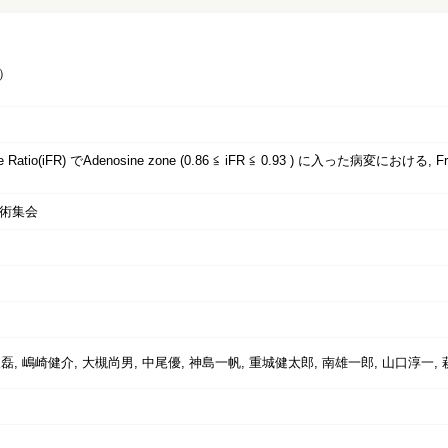
）
Free Ratio(iFR) でAdenosine zone (0.86 ≦ iFR ≦ 0.93 ) に入った病変におけ
学術集会
磊, 嶋崎健介, 大槻尚男, 中尾優, 神島一帆, 重城健太郎, 南雄一郎, 山口淳一,