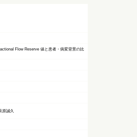
る, Fractional Flow Reserve 値と患者・病変背景の比
 萩原誠久