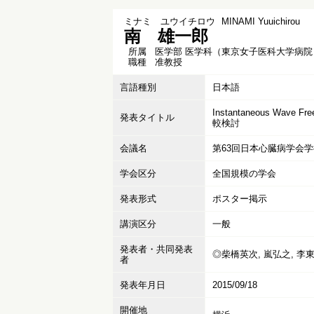
ミナミ ユウイチロウ
MINAMI Yuuichirou
南 雄一郎
所属
医学部 医学科（東京女子医科大学病院
職種
准教授
言語種別
日本語
Instantaneous Wave 
発表タイトル
較検討
会議名
第63回日本心臓病学会
学会区分
全国規模の学会
発表形式
ポスター掲示
講演区分
一般
発表者・共同発表
◎柴橋英次, 嵐弘之, 李東
者
発表年月日
2015/09/18
開催地