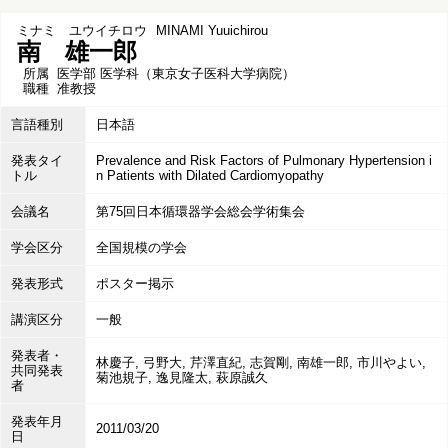
ミナミ ユウイチロウ
MINAMI Yuuichirou
南 雄一郎
所属
医学部 医学科（東京女子医科大学病院）
職種
准教授
言語種別
日本語
発表タイ
Prevalence and Risk Factors of Pulmonary Hypertension i
トル
n Patients with Dilated Cardiomyopathy
会議名
第75回日本循環器学会総会学術集会
学会区分
全国規模の学会
発表形式
ポスター掲示
講演区分
一般
発表者・
林慶子, 弓野大, 芹澤直紀, 志賀剛, 南雄一郎, 市川やよい,
共同発表
菊池規子, 逸見隆太, 萩原誠久
者
発表年月
2011/03/20
日