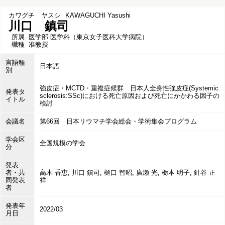
カワグチ ヤスシ
KAWAGUCHI Yasushi
川口 鎮司
所属
医学部 医学科（東京女子医科大学病院）
職種
准教授
言語種
日本語
別
強皮症・MCTD・重複症候群 日本人全身性強皮症(Systemic
発表タ
sclerosis:SSc)における死亡原因および死亡にかかわる因子の
イトル
検討
会議名
第66回 日本リウマチ学会総会・学術集会プログラム
学会区
全国規模の学会
分
発表
者・共
高木 香恵, 川口 鎮司, 樋口 智昭, 廣瀬 光, 栃本 明子, 針谷 正
同発表
祥
者
発表年
2022/03
月日