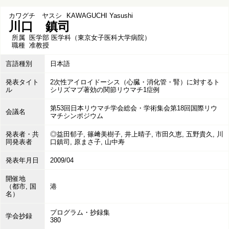
カワグチ ヤスシ
KAWAGUCHI Yasushi
川口 鎮司
所属
医学部 医学科（東京女子医科大学病院）
職種
准教授
言語種別
日本語
発表タイト
2次性アイロイドーシス（心臓・消化管・腎）に対するト
ル
シリズマブ著効の関節リウマチ1症例
第53回日本リウマチ学会総会・学術集会第18回国際リウ
会議名
マチシンポジウム
発表者・共
◎益田郁子, 篠﨑美樹子, 井上晴子, 市田久恵, 五野貴久, 川
同発表者
口鎮司, 原まさ子, 山中寿
発表年月日
2009/04
開催地
（都市, 国
港
名）
プログラム・抄録集
学会抄録
380