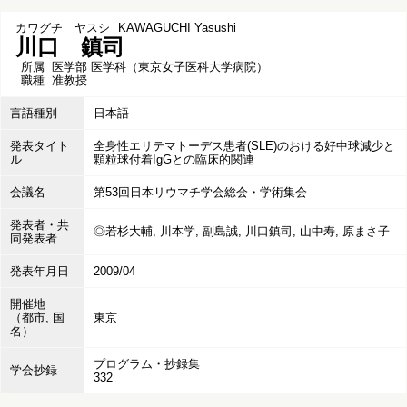
カワグチ ヤスシ
KAWAGUCHI Yasushi
川口 鎮司
所属
医学部 医学科（東京女子医科大学病院）
職種
准教授
言語種別
日本語
発表タイト
全身性エリテマトーデス患者(SLE)のおける好中球減少と
ル
顆粒球付着IgGとの臨床的関連
会議名
第53回日本リウマチ学会総会・学術集会
発表者・共
◎若杉大輔, 川本学, 副島誠, 川口鎮司, 山中寿, 原まさ子
同発表者
発表年月日
2009/04
開催地
（都市, 国
東京
名）
プログラム・抄録集
学会抄録
332