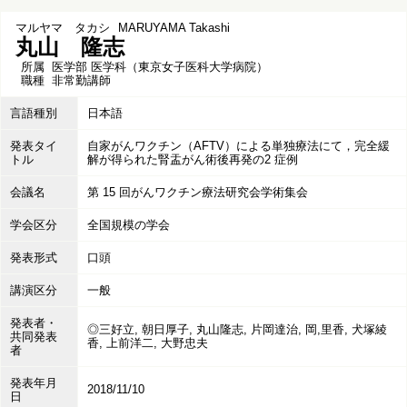
マルヤマ タカシ
MARUYAMA Takashi
丸山 隆志
所属
医学部 医学科（東京女子医科大学病院）
職種
非常勤講師
言語種別
日本語
発表タイ
自家がんワクチン（AFTV）による単独療法にて，完全緩
トル
解が得られた腎盂がん術後再発の2 症例
会議名
第 15 回がんワクチン療法研究会学術集会
学会区分
全国規模の学会
発表形式
口頭
講演区分
一般
発表者・
◎三好立, 朝日厚子, 丸山隆志, 片岡達治, 岡,里香, 犬塚綾
共同発表
香, 上前洋二, 大野忠夫
者
発表年月
2018/11/10
日