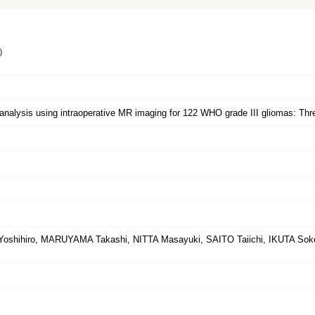
）
analysis using intraoperative MR imaging for 122 WHO grade III gliomas: Thre
shihiro, MARUYAMA Takashi, NITTA Masayuki, SAITO Taiichi, IKUTA So