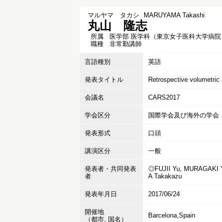
マルヤマ タカシ
MARUYAMA Takashi
丸山 隆志
所属
医学部 医学科（東京女子医科大学病院
職種
非常勤講師
言語種別
英語
発表タイトル
Retrospective volumetric 
会議名
CARS2017
学会区分
国際学会及び海外の学会
発表形式
口頭
講演区分
一般
発表者・共同発表
◎FUJII Yu, MURAGAKI Yo
者
A Takakazu
発表年月日
2017/06/24
開催地
Barcelona,Spain
（都市, 国名）