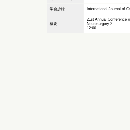
学会抄録
International Journal of
21st Annual Conference of
概要
Neurosurgery 2
12:00