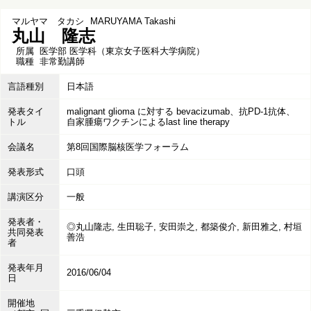
マルヤマ タカシ
MARUYAMA Takashi
丸山 隆志
所属
医学部 医学科（東京女子医科大学病院）
職種
非常勤講師
言語種別
日本語
発表タイ
malignant glioma に対する bevacizumab、抗PD-1抗体、
トル
自家腫瘍ワクチンによるlast line therapy
会議名
第8回国際脳核医学フォーラム
発表形式
口頭
講演区分
一般
発表者・
◎丸山隆志, 生田聡子, 安田崇之, 都築俊介, 新田雅之, 村垣
共同発表
善浩
者
発表年月
2016/06/04
日
開催地