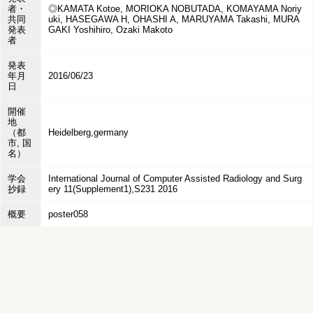
者・
◎KAMATA Kotoe, MORIOKA NOBUTADA, KOMAYAMA Noriy
共同
uki, HASEGAWA H, OHASHI A, MARUYAMA Takashi, MURA
発表
GAKI Yoshihiro, Ozaki Makoto
者
発表
年月
2016/06/23
日
開催
地
（都
Heidelberg,germany
市, 国
名）
学会
International Journal of Computer Assisted Radiology and Surg
抄録
ery 11(Supplement1),S231 2016
概要
poster058