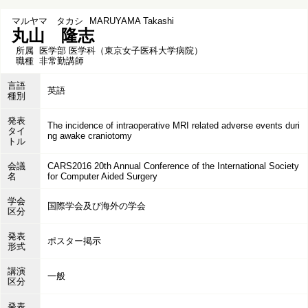
マルヤマ タカシ
MARUYAMA Takashi
丸山 隆志
所属
医学部 医学科（東京女子医科大学病院）
職種
非常勤講師
言語
英語
種別
発表
The incidence of intraoperative MRI related adverse events duri
タイ
ng awake craniotomy
トル
会議
CARS2016 20th Annual Conference of the International Society
名
for Computer Aided Surgery
学会
国際学会及び海外の学会
区分
発表
ポスター掲示
形式
講演
一般
区分
発表