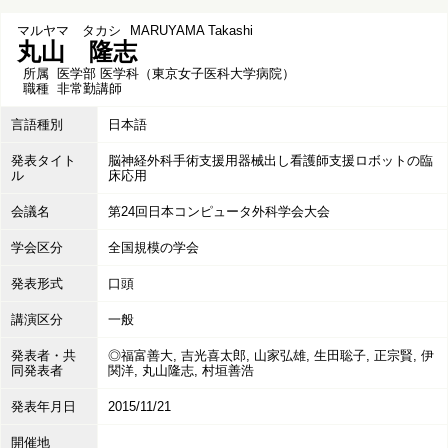
マルヤマ タカシ
MARUYAMA Takashi
丸山 隆志
所属
医学部 医学科（東京女子医科大学病院）
職種
非常勤講師
言語種別
日本語
発表タイト
脳神経外科手術支援用器械出し看護師支援ロボットの臨
ル
床応用
会議名
第24回日本コンピュータ外科学会大会
学会区分
全国規模の学会
発表形式
口頭
講演区分
一般
発表者・共
◎福富善大, 吉光喜太郎, 山家弘雄, 生田聡子, 正宗賢, 伊
同発表者
関洋, 丸山隆志, 村垣善浩
発表年月日
2015/11/21
開催地