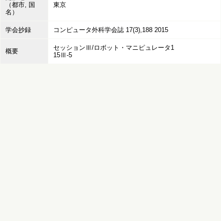
（都市, 国
東京
名）
学会抄録
コンピュータ外科学会誌 17(3),188 2015
セッションⅢ/ロボット・マニピュレータ1
概要
15Ⅲ-5