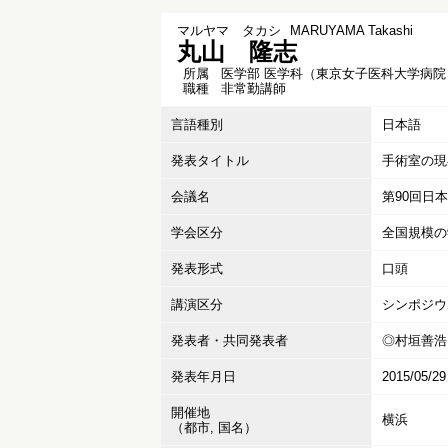
マルヤマ タカシ
MARUYAMA Takashi
丸山 隆志
所属
医学部 医学科（東京女子医科大学病院
職種
非常勤講師
言語種別
日本語
発表タイトル
手術室の現
会議名
第90回日
学会区分
全国規模の
発表形式
口頭
講演区分
シンポジウ
発表者・共同発表者
◎村垣善浩,
発表年月日
2015/05/29
開催地
横浜
（都市, 国名）