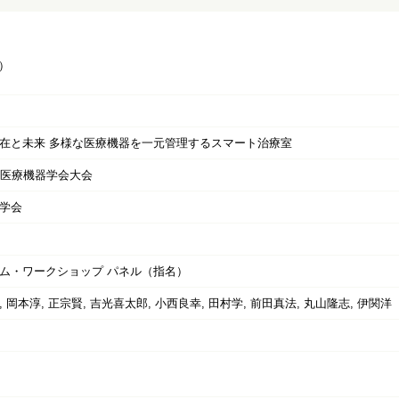
）
在と未来 多様な医療機器を一元管理するスマート治療室
本医療機器学会大会
学会
ム・ワークショップ パネル（指名）
 岡本淳, 正宗賢, 吉光喜太郎, 小西良幸, 田村学, 前田真法, 丸山隆志, 伊関洋