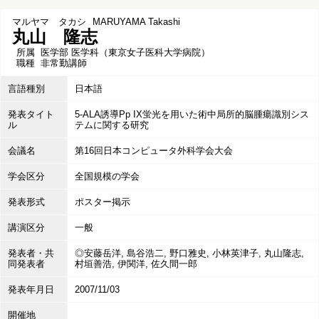
マルヤマ タカシ
MARUYAMA Takashi
丸山 隆志
所属
医学部 医学科（東京女子医科大学病院）
職種
非常勤講師
言語種別
日本語
発表タイト
5-ALA誘導Pp IX蛍光を用いた術中局所的脳腫瘍識別シス
ル
テムに関する研究
会議名
第16回日本コンピュータ外科学会大会
学会区分
全国規模の学会
発表形式
ポスター掲示
講演区分
一般
発表者・共
◎安藤岳洋, 島谷浩二, 野口雅史, 小林英津子, 丸山隆志,
同発表者
村垣善浩, 伊関洋, 佐久間一郎
発表年月日
2007/11/03
開催地