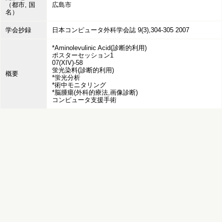
（都市, 国
広島市
名）
学会抄録
日本コンピュータ外科学会誌 9(3),304-305 2007
*Aminolevulinic Acid(診断的利用)
ポスターセッション1
07(XIV)-58
蛍光染料(診断的利用)
概要
*蛍光分析
*術中モニタリング
*脳腫瘍(外科的療法,画像診断)
コンピュータ支援手術