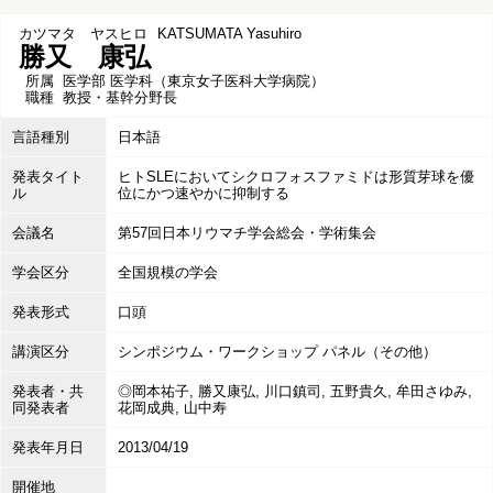
カツマタ ヤスヒロ
KATSUMATA Yasuhiro
勝又 康弘
所属
医学部 医学科（東京女子医科大学病院）
職種
教授・基幹分野長
言語種別
日本語
発表タイト
ヒトSLEにおいてシクロフォスファミドは形質芽球を優
ル
位にかつ速やかに抑制する
会議名
第57回日本リウマチ学会総会・学術集会
学会区分
全国規模の学会
発表形式
口頭
講演区分
シンポジウム・ワークショップ パネル（その他）
発表者・共
◎岡本祐子, 勝又康弘, 川口鎮司, 五野貴久, 牟田さゆみ,
同発表者
花岡成典, 山中寿
発表年月日
2013/04/19
開催地