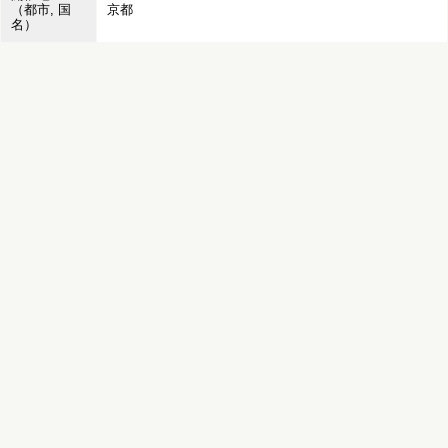
（都市, 国
京都
名）