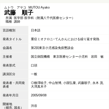
ムトウ アヤコ
MUTOU Ayako
武藤 順子
所属
医学部 医学科（附属八千代医療センター）
職種
講師
言語種別
日本語
発表タイトル
重症ミオクロニ−てんかんにおける繰り返す発熱
会議名
第2回東京小児感染免疫懇談会
主催者
国立病院機構 東京医療センター小児科 岩田 敏
発表形式
口頭
講演区分
一般
発表者・共同発
◎柳澤暁子, 中山智博, 小国弘量, 武藤順子, 永木 茂,
表者
大澤真木子
発表年月日
2005/09/08
開催地
渋谷
（都市, 国名）