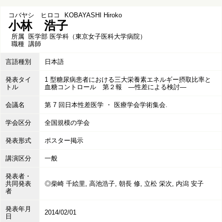
コバヤシ ヒロコ
KOBAYASHI Hiroko
小林 浩子
所属
医学部 医学科（東京女子医科大学病院）
職種
講師
言語種別
日本語
発表タイ
1 型糖尿病患者における三大栄養素エネルギー摂取比率と
トル
血糖コントロール 第２報 ―性差による検討―
会議名
第 7 回日本性差医学 ・ 医療学会学術集会.
学会区分
全国規模の学会
発表形式
ポスター掲示
講演区分
一般
発表者・
共同発表
◎柴崎 千絵里, 高池浩子, 朝長 修, 立松 栄次, 内潟 安子
者
発表年月
2014/02/01
日