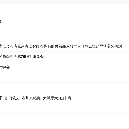
）
査による痛風患者における足部腱付着部尿酸ナトリウム塩結晶沈着の検討
関節炎学会第26回学術集会
の学会
, 谷口敦夫, 市川奈緒美, 大澤彦太, 山中寿