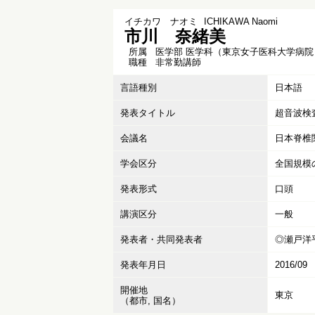
イチカワ ナオミ
ICHIKAWA Naomi
市川 奈緒美
所属
医学部 医学科（東京女子医科大学病院
職種
非常勤講師
言語種別
日本語
発表タイトル
超音波検
会議名
日本脊椎
学会区分
全国規模
発表形式
口頭
講演区分
一般
発表者・共同発表者
◎瀬戸洋平
発表年月日
2016/09
開催地
東京
（都市, 国名）