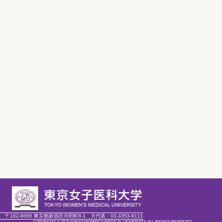
〒162-8666 東京都新宿区河田町8-1
大代表：
03-3353-8111
COPYRIGHT © 2015 TOKYO WOMEN'S MEDICAL UNIVERSITY. ALL RIGHTS RESERVED.