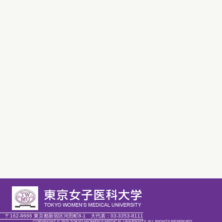
〒162-8666 東京都新宿区河田町8-1
大代表：
03-3353-8111
COPYRIGHT © 2015 TOKYO WOMEN'S MEDICAL UNIVERSITY. ALL RIGHTS RESERVED.