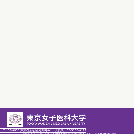
〒162-8666 東京都新宿区河田町8-1
大代表：
03-3353-8111
COPYRIGHT © 2015 TOKYO WOMEN'S MEDICAL UNIVERSITY. ALL RIGHTS RESERVED.