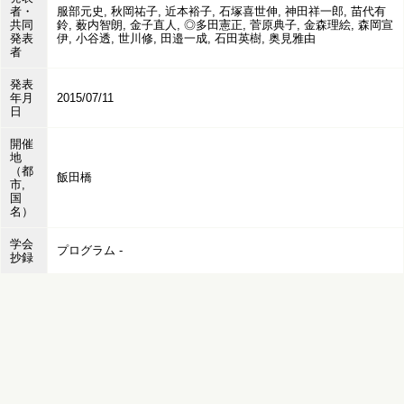
者・
服部元史, 秋岡祐子, 近本裕子, 石塚喜世伸, 神田祥一郎, 苗代有
共同
鈴, 薮内智朗, 金子直人, ◎多田憲正, 菅原典子, 金森理絵, 森岡宣
発表
伊, 小谷透, 世川修, 田邉一成, 石田英樹, 奥見雅由
者
発表
年月
2015/07/11
日
開催
地
（都
飯田橋
市,
国
名）
学会
プログラム -
抄録