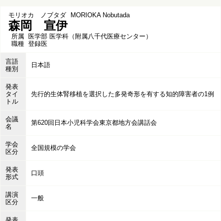
モリオカ ノブタダ
MORIOKA Nobutada
森岡 宣伊
所属
医学部 医学科（附属八千代医療センター）
職種
登録医
言語
日本語
種別
発表
タイ
先行的生体腎移植を選択した多発奇形を有する知的障害者の1例
トル
会議
第620回日本小児科学会東京都地方会講話会
名
学会
全国規模の学会
区分
発表
口頭
形式
講演
一般
区分
発表