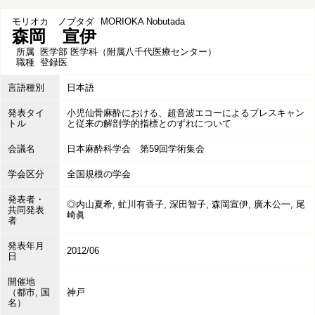
モリオカ ノブタダ
MORIOKA Nobutada
森岡 宣伊
所属
医学部 医学科（附属八千代医療センター）
職種
登録医
言語種別
日本語
発表タイ
小児仙骨麻酔における、超音波エコーによるプレスキャン
トル
と従来の解剖学的指標とのずれについて
会議名
日本麻酔科学会 第59回学術集会
学会区分
全国規模の学会
発表者・
◎内山夏希, 虻川有香子, 深田智子, 森岡宣伊, 廣木公一, 尾
共同発表
崎眞
者
発表年月
2012/06
日
開催地
（都市, 国
神戸
名）