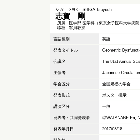
シガ ツヨシ
SHIGA Tsuyoshi
志賀 剛
所属
医学部 医学科（東京女子医科大学病院
職種
客員教授
言語種別
英語
発表タイトル
Geometric Dysfuncti
会議名
The 81st Annual Scie
主催者
Japanese Circulation
学会区分
全国規模の学会
発表形式
ポスター掲示
講演区分
一般
発表者・共同発表者
◎WATANABE Eri, NA
発表年月日
2017/03/18