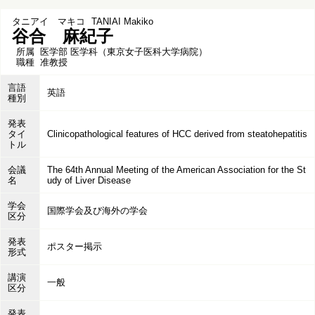
タニアイ マキコ
TANIAI Makiko
谷合 麻紀子
所属
医学部 医学科（東京女子医科大学病院）
職種
准教授
言語
英語
種別
発表
タイ
Clinicopathological features of HCC derived from steatohepatitis
トル
会議
The 64th Annual Meeting of the American Association for the St
名
udy of Liver Disease
学会
国際学会及び海外の学会
区分
発表
ポスター掲示
形式
講演
一般
区分
発表