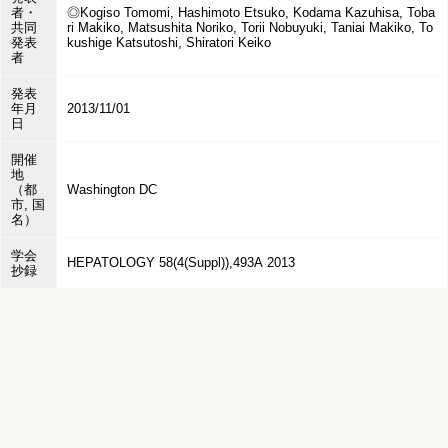
者・
◎Kogiso Tomomi, Hashimoto Etsuko, Kodama Kazuhisa, Toba
共同
ri Makiko, Matsushita Noriko, Torii Nobuyuki, Taniai Makiko, To
発表
kushige Katsutoshi, Shiratori Keiko
者
発表
年月
2013/11/01
日
開催
地
（都
Washington DC
市, 国
名）
学会
HEPATOLOGY 58(4(Suppl)),493A 2013
抄録