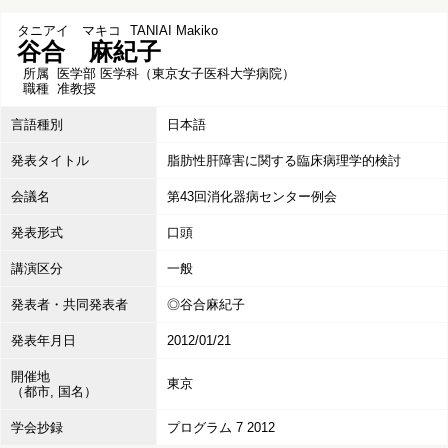
タニアイ マキコ
TANIAI Makiko
谷合 麻紀子
所属
医学部 医学科（東京女子医科大学病院）
職種
准教授
言語種別
日本語
発表タイトル
脂肪性肝障害に関する臨床病理学的検討
会議名
第43回消化器病センター例会
発表形式
口頭
講演区分
一般
発表者・共同発表者
◎谷合麻紀子
発表年月日
2012/01/21
開催地
東京
（都市, 国名）
学会抄録
プログラム 7 2012