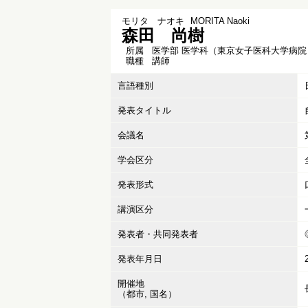
モリタ ナオキ
MORITA Naoki
森田 尚樹
所属
医学部 医学科（東京女子医科大学病院
職種
講師
言語種別
発表タイトル
会議名
学会区分
発表形式
講演区分
発表者・共同発表者
発表年月日
開催地
（都市, 国名）