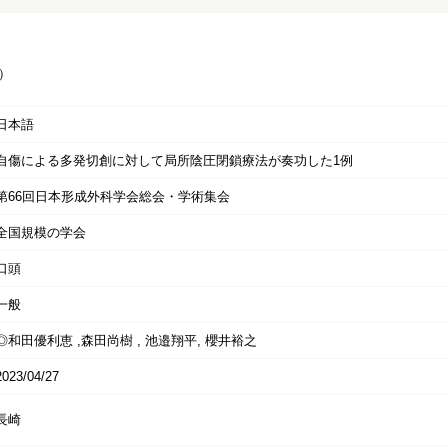
）
日本語
自傷による多発切創に対して局所陰圧閉鎖療法が奏功した1例
第66回日本形成外科学会総会・学術集会
全国規模の学会
口頭
一般
◎和田優利恵 ,森田尚樹 , 池邉翔平, 櫻井裕之
2023/04/27
長崎