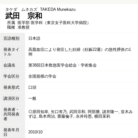
タケダ ムネカズ
TAKEDA Munekazu
武田 宗和
所属
医学部 医学科（東京女子医科大学病院）
職種
准教授
言語種別
日本語
発表タイ
高脂血症により発症した妊婦（妊娠22週）の急性膵炎の1
トル
例
会議名
第38回日本救急医学会総会・学術集会
学会区分
全国規模の学会
発表形式
口頭
講演区分
一般
発表者・
◎原田知幸, 矢口有乃, 武田宗和, 阿部勝, 諸井隆一, 並木み
共同発表
ずほ, 島本周治, 齋藤倫子, 永井玲恩, 横田茉莉
者
発表年月
2010/10
日