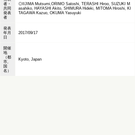
者・
◎IIJIMA Mutsumi,ORIMO Satoshi, TERASHI Hiroo, SUZUKI M
共同
asahiko, HAYASHI Akito, SHIMURA Hideki, MITOMA Hiroshi, KI
発表
TAGAWA Kazuo, OKUMA Yasuyuki
者
発表
年月
2017/09/17
日
開催
地
（都
Kyoto, Japan
市,
国
名）