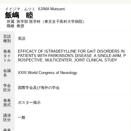
イイジマ ムツミ
IIJIMA Mutsumi
飯嶋 睦
所属
医学部 医学科（東京女子医科大学病院）
職種
教授
言語
英語
種別
発表
EFFICACY OF ISTRADEFYLLINE FOR GAIT DISORDERS IN
タイ
PATIENTS WITH PARKINSON'S DISEASE: A SINGLE-ARM, P
トル
ROSPECTIVE, MULTICENTER, JOINT CLINICAL STUDY
会議
XXIII World Congress of Neurology
名
学会
国際学会及び海外の学会
区分
発表
ポスター掲示
形式
講演
一般
区分
発表