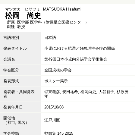
マツオカ ヒサフミ
MATSUOKA Hisafumi
松岡 尚史
所属
医学部 医学科（附属足立医療センター）
職種
教授
言語種別
日本語
発表タイトル
小児における肥満と好酸球性炎症の関係
会議名
第49回日本小児内分泌学会学術集会
学会区分
全国規模の学会
発表形式
ポスター掲示
発表者・共同発表
◎東範彦, 安田祐希, 松岡尚史, 大谷智子, 杉原茂
者
孝
発表年月日
2015/10/08
開催地
江戸川区
（都市, 国名）
学会抄録
抄録集 145 2015