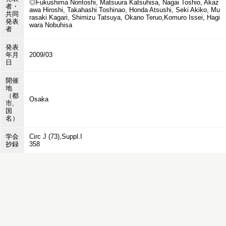
◎Fukushima Noritoshi, Matsuura Katsuhisa, Nagai Toshio, Akaz
者・
awa Hiroshi, Takahashi Toshinao, Honda Atsushi, Seki Akiko, Mu
共同
rasaki Kagari, Shimizu Tatsuya, Okano Teruo,Komuro Issei, Hagi
発表
wara Nobuhisa
者
発表
年月
2009/03
日
開催
地
（都
Osaka
市,
国
名）
学会
Circ J (73),Suppl.I
抄録
358