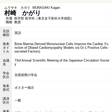
ムラサキ カガリ
MURASAKI Kagari
村崎 かがり
所属
医学部 医学科（東京女子医科大学病院）
職種
教授
言語
英語
種別
発表
Bone Marrow Derived Mononuclear Cells Improve the Cardiac Fu
タイ
nction of Dilated Cardiomyopathy Models via Gr-1 Positive Cells-
トル
secreted Factors)
会議
73rd Annual Scientific Meeting of the Japanese Circulation Societ
名
y
学会
全国規模の学会
区分
発表
ポスター掲示
形式
講演
一般
区分
発表