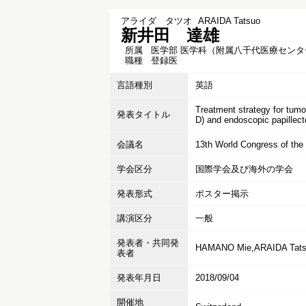
アライダ タツオ
ARAIDA Tatsuo
新井田 達雄
所属
医学部 医学科（附属八千代医療センタ
職種
登録医
言語種別
英語
Treatment strategy for tum
発表タイトル
D) and endoscopic papillec
会議名
13th World Congress of the 
学会区分
国際学会及び海外の学会
発表形式
ポスター掲示
講演区分
一般
発表者・共同発
HAMANO Mie,ARAIDA Tats
表者
発表年月日
2018/09/04
開催地