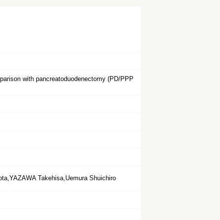
 comparison with pancreatoduodenectomy (PD/PPP
a,YAZAWA Takehisa,Uemura Shuichiro