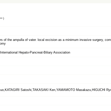
ー）
ors of the ampulla of vater. local excision as a minimum invasive surgery,
tomy
International Hepato-Pancreat-Biliary Association
uo,KATAGIRI Satoshi,TAKASAKI Ken,YAMAMOTO Masakazu,HIGUCHI Ryot