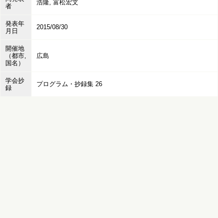
浩隆, 富松宏文
者
発表年
2015/08/30
月日
開催地
（都市,
広島
国名）
学会抄
プログラム・抄録集 26
録