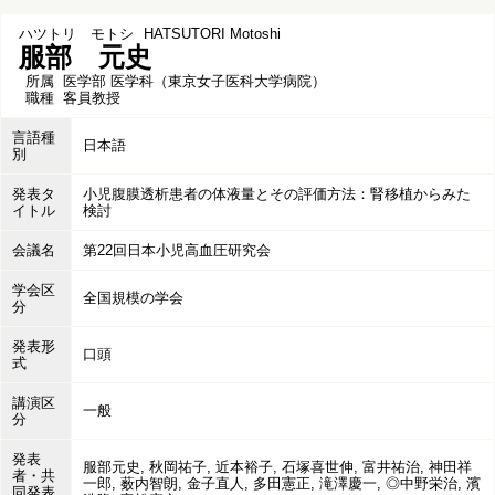
ハツトリ モトシ
HATSUTORI Motoshi
服部 元史
所属
医学部 医学科（東京女子医科大学病院）
職種
客員教授
言語種
日本語
別
発表タ
小児腹膜透析患者の体液量とその評価方法：腎移植からみた
イトル
検討
会議名
第22回日本小児高血圧研究会
学会区
全国規模の学会
分
発表形
口頭
式
講演区
一般
分
発表
服部元史, 秋岡祐子, 近本裕子, 石塚喜世伸, 富井祐治, 神田祥
者・共
一郎, 薮内智朗, 金子直人, 多田憲正, 滝澤慶一, ◎中野栄治, 濱
同発表