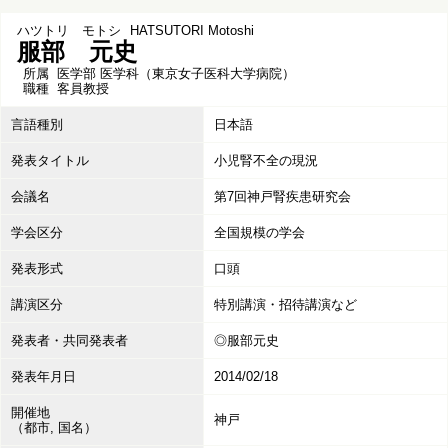
ハツトリ モトシ
HATSUTORI Motoshi
服部 元史
所属
医学部 医学科（東京女子医科大学病院）
職種
客員教授
言語種別
日本語
発表タイトル
小児腎不全の現況
会議名
第7回神戸腎疾患研究会
学会区分
全国規模の学会
発表形式
口頭
講演区分
特別講演・招待講演など
発表者・共同発表者
◎服部元史
発表年月日
2014/02/18
開催地
神戸
（都市, 国名）