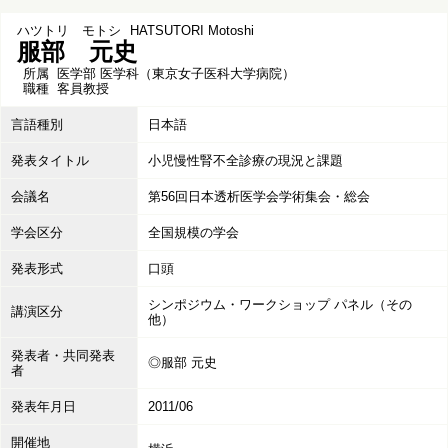
ハツトリ モトシ
HATSUTORI Motoshi
服部 元史
所属
医学部 医学科（東京女子医科大学病院）
職種
客員教授
言語種別
日本語
発表タイトル
小児慢性腎不全診療の現況と課題
会議名
第56回日本透析医学会学術集会・総会
学会区分
全国規模の学会
発表形式
口頭
シンポジウム・ワークショップ パネル（その
講演区分
他）
発表者・共同発表
◎服部 元史
者
発表年月日
2011/06
開催地