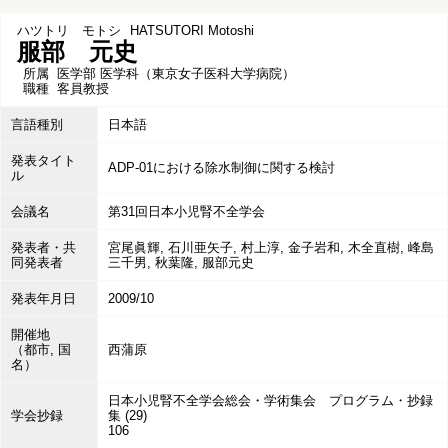
ハツトリ モトシ
HATSUTORI Motoshi
服部 元史
所属
医学部 医学科（東京女子医科大学病院）
職種
客員教授
言語種別
日本語
発表タイト
ADP-01における除水制御に関する検討
ル
会議名
第31回日本小児腎不全学会
発表者・共
宮尾眞輝, 石川亜矢子, 村上淳, 金子岩和, 木全直樹, 峰島
同発表者
三千男, 秋葉隆, 服部元史
発表年月日
2009/10
開催地
（都市, 国
西蒲原
名）
日本小児腎不全学会総会・学術集会 プログラム・抄録
学会抄録
集 (29)
106